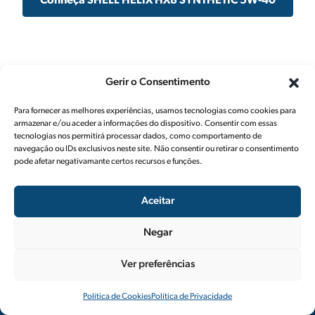
Conheça SHELL HELIX HX8 SYNTHETIC 5W-40
Gerir o Consentimento
Para fornecer as melhores experiências, usamos tecnologias como cookies para
armazenar e/ou aceder a informações do dispositivo. Consentir com essas
tecnologias nos permitirá processar dados, como comportamento de
navegação ou IDs exclusivos neste site. Não consentir ou retirar o consentimento
pode afetar negativamante certos recursos e funções.
Aceitar
Negar
R. Ivone Silva, nº 6 – 3º Dto
Siga-nos
Ver preferências
1050-124 Lisboa — Portugal
Política de Cookies
Política de Privacidade
© 2026 Spinerg - Shell Lubricants Macro Distribuidor
, by md3 studio