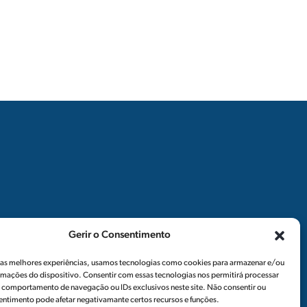
Siga-nos
Notícias
Gerir o Consentimento
Newsletters
r as melhores experiências, usamos tecnologias como cookies para armazenar e/ou
rmações do dispositivo. Consentir com essas tecnologias nos permitirá processar
Recrutamento
comportamento de navegação ou IDs exclusivos neste site. Não consentir ou
sentimento pode afetar negativamante certos recursos e funções.