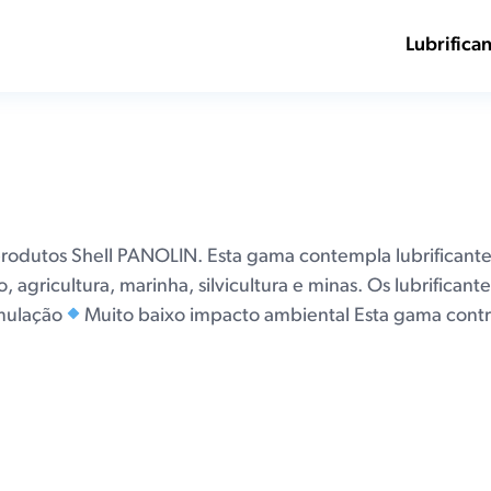
ama de lubrificantes B
Lubrifica
odutos Shell PANOLIN. Esta gama contempla lubrificantes
agricultura, marinha, silvicultura e minas. Os lubrificant
mulação
Muito baixo impacto ambiental Esta gama contr