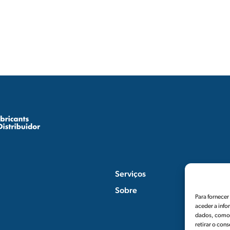
Serviços
Sobre
Para fornece
aceder a info
dados, como 
retirar o con