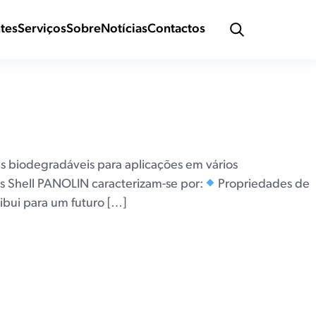
iodegradáveis
ntes
Serviços
Sobre
Notícias
Contactos
 biodegradáveis para aplicações em vários
es Shell PANOLIN caracterizam-se por:
Propriedades de
ibui para um futuro […]