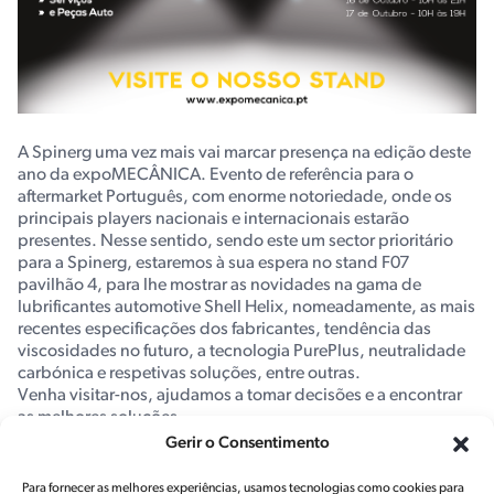
A Spinerg uma vez mais vai marcar presença na edição deste
ano da expoMECÂNICA. Evento de referência para o
aftermarket Português, com enorme notoriedade, onde os
principais players nacionais e internacionais estarão
presentes. Nesse sentido, sendo este um sector prioritário
para a Spinerg, estaremos à sua espera no stand F07
pavilhão 4, para lhe mostrar as novidades na gama de
lubrificantes automotive Shell Helix, nomeadamente, as mais
recentes especificações dos fabricantes, tendência das
viscosidades no futuro, a tecnologia PurePlus, neutralidade
carbónica e respetivas soluções, entre outras.
Venha visitar-nos, ajudamos a tomar decisões e a encontrar
as melhores soluções.
Gerir o Consentimento
Faça download do seu convite
e evite filas preenchendo já
o
formulário de registo
.
Para fornecer as melhores experiências, usamos tecnologias como cookies para