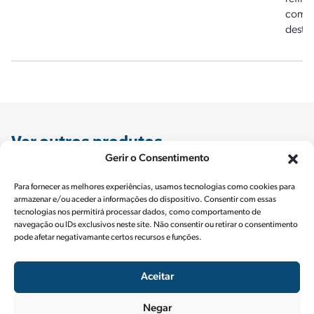
combu
destil
Ver outros produtos
Gerir o Consentimento
Para fornecer as melhores experiências, usamos tecnologias como cookies para
Shell Advance
Shell Alexia
Shell Cor
armazenar e/ou aceder a informações do dispositivo. Consentir com essas
tecnologias nos permitirá processar dados, como comportamento de
navegação ou IDs exclusivos neste site. Não consentir ou retirar o consentimento
pode afetar negativamante certos recursos e funções.
Aceitar
Negar