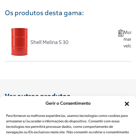
que a água pode ser facilmente removida por
Os produtos desta gama:
centrifugação.
As propriedades de pressão extrema tornam o óleo
adequado para muitas aplicações de óleo de
engrenagem.
Motor
marít
Shell Melina S 30
Garantia
veloc
Aprovado por todos os principais fabricantes de
motores Diesel de baixa velocidade.
Ver outros produtos
Gerir o Consentimento
Para fornecer as melhores experiências, usamos tecnologias como cookies para
Shell Advance
Shell Alexia
Shell Arg
armazenar e/ou aceder a informações do dispositivo. Consentir com essas
tecnologias nos permitirá processar dados, como comportamento de
navegação ou IDs exclusivos neste site. Não consentir ou retirar o consentimento