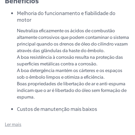
Benefícios
Melhoria do funcionamento e fiabilidade do
motor
Neutraliza eficazmente os ácidos de combustão
altamente corrosivos que podem contaminar o sistema
principal quando os drenos de óleo do cilindro vazam
através das glândulas da haste do êmbolo.
A boa resistência à corrosão resulta na proteção das
superfícies metálicas contra a corrosão.
A boa detergência mantém os cárteres e os espaços
sob o êmbolo limpos e otimiza a eficiência.
Boas propriedades de libertação de ar e anti-espuma
indicam que o ar é libertado do óleo sem formação de
espuma.
Custos de manutenção mais baixos
A boa estabilidade à oxidação combate a degradação
Ler mais
térmica do óleo e prolonga a sua vida útil.
As boas propriedades de retenção de água indicam