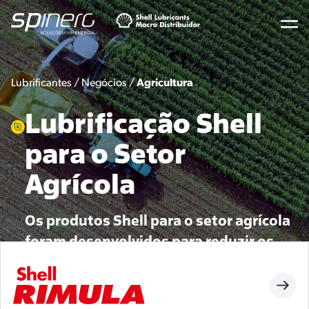
Lubrificantes /
Negócios
/
Agricultura
Lubrificação Shell
para o Setor
Agrícola
Os produtos Shell para o setor agrícola
foram desenvolvidos para reduzir os
custos de operação e aumentar a
eficiência dos equipamentos agrícolas.