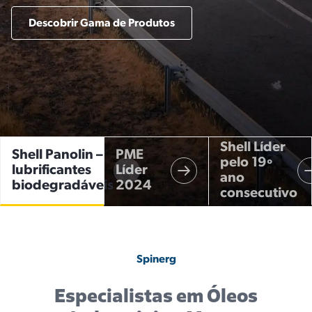
Descobrir Gama de Produtos
Shell Líder
Shell Panolin –
PME
pelo 19º
lubrificantes
Líder
ano
biodegradáveis
2024
consecutivo
Spinerg
Especialistas em Óleos