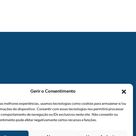
Siga-nos
Notícias
Gerir o Consentimento
Newsletters
r as melhores experiências, usamos tecnologias como cookies para armazenar e/ou
rmações do dispositivo. Consentir com essas tecnologias nos permitirá processar
Recrutamento
comportamento de navegação ou IDs exclusivos neste site. Não consentir ou
sentimento pode afetar negativamante certos recursos e funções.