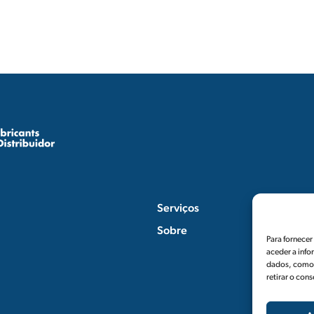
Serviços
Sobre
Para fornece
aceder a info
dados, como 
retirar o con