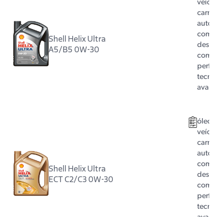
veícul
carro 
autom
com m
Shell Helix Ultra
dese
A5/B5 0W-30
com 
perfo
tecno
avan
óleo 
veícul
carro 
autom
com m
Shell Helix Ultra
dese
ECT C2/C3 0W-30
com 
perfo
tecno