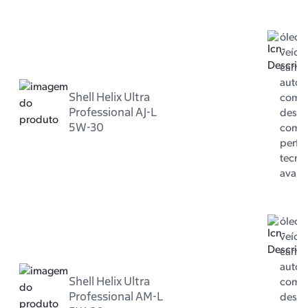
óleo 
veícul
carro 
autom
Shell Helix Ultra
com m
Professional AJ-L
dese
5W-30
com 
perfo
tecno
avan
óleo 
veícul
carro 
autom
Shell Helix Ultra
com m
Professional AM-L
dese