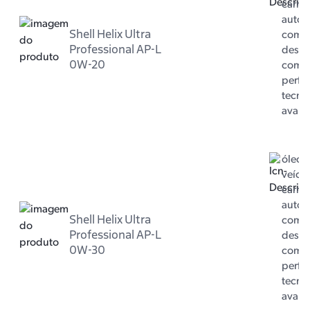
carro 
autom
Shell Helix Ultra
com m
Professional AP-L
dese
0W-20
com 
perfo
tecno
avan
óleo 
veícul
carro 
autom
Shell Helix Ultra
com m
Professional AP-L
dese
0W-30
com 
perfo
tecno
avan