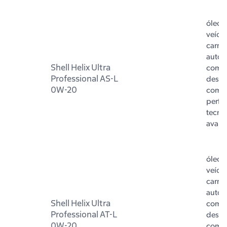
óleo 
veícul
carro 
autom
Shell Helix Ultra
com m
Professional AS-L
dese
0W-20
com 
perfo
tecno
avan
óleo 
veícul
carro 
autom
Shell Helix Ultra
com m
Professional AT-L
dese
0W-20
com 