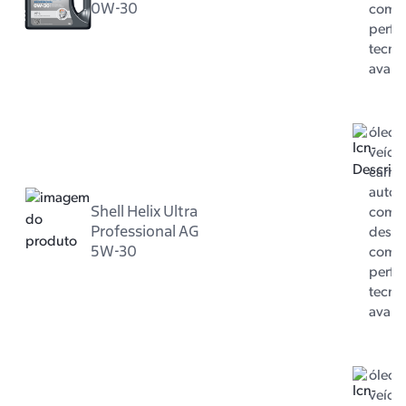
0W-30
com 
perfo
tecno
avan
óleo 
veícul
carro 
autom
Shell Helix Ultra
com m
Professional AG
dese
5W-30
com 
perfo
tecno
avan
óleo 
veícul