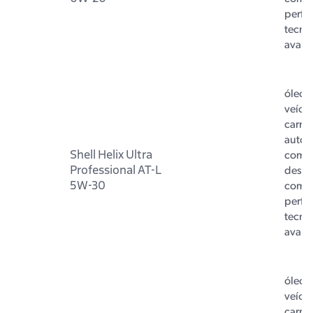
perfo
tecno
avan
óleo 
veícul
carro 
autom
Shell Helix Ultra
com m
Professional AT-L
dese
5W-30
com 
perfo
tecno
avan
óleo 
veícul
carro 