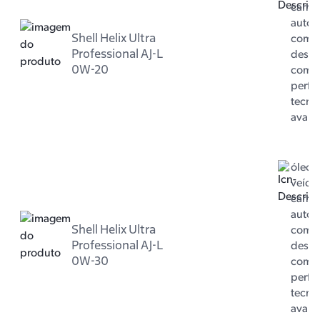
carro 
autom
Shell Helix Ultra
com m
Professional AJ-L
dese
0W-20
com 
perfo
tecno
avan
óleo 
veícul
carro 
autom
Shell Helix Ultra
com m
Professional AJ-L
dese
0W-30
com 
perfo
tecno
avan