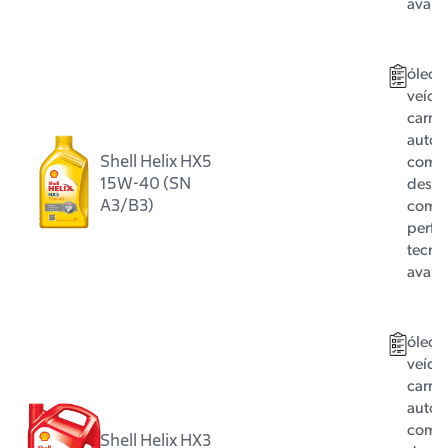
avan
óleo 
veícul
carro 
autom
Shell Helix HX5
com m
15W-40 (SN
dese
A3/B3)
com 
perfo
tecno
avan
óleo 
veícul
carro 
autom
com m
Shell Helix HX3