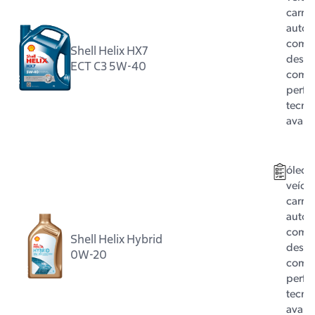
carro 
autom
com m
Shell Helix HX7
dese
ECT C3 5W-40
com 
perfo
tecno
avan
óleo 
veícul
carro 
autom
com m
Shell Helix Hybrid
dese
0W-20
com 
perfo
tecno
avan