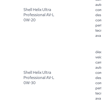
autom
Shell Helix Ultra
com m
Professional AV-L
dese
0W-20
com 
perfo
tecno
avan
óleo 
veícul
carro 
autom
Shell Helix Ultra
com m
Professional AV-L
dese
0W-30
com 
perfo
tecno
avan