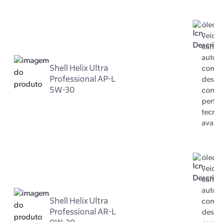
óleo 
veícul
carro 
autom
Shell Helix Ultra
com m
Professional AP-L
dese
5W-30
com 
perfo
tecno
avan
óleo 
veícul
carro 
autom
Shell Helix Ultra
com m
Professional AR-L
dese