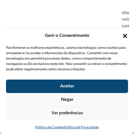
óleo 
veícul
carro 
autom
Gerir o Consentimento
Shell Helix Extra
com m
Professional AF
dese
Para fornecer as melhores experiências, usamos tecnologias como cookies para
5W-30
com 
armazenar e/ou aceder a informações do dispositivo. Consentir com essas
perfo
tecnologias nos permitirá processar dados, como comportamento de
navegação ou IDs exclusivos neste site. Não consentir ou retirar o consentimento
tecno
pode afetar negativamante certos recursos e funções.
avan
Aceitar
óleo 
veícul
Negar
carro 
autom
Ver preferências
Shell Helix Extra
com m
Professional AP-L
dese
Política de Cookies
Política de Privacidade
5W-30
com 