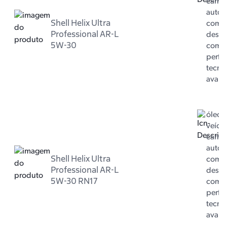
carro 
autom
Shell Helix Ultra
com m
Professional AR-L
dese
5W-30
com 
perfo
tecno
avan
óleo 
veícul
carro 
autom
Shell Helix Ultra
com m
Professional AR-L
dese
5W-30 RN17
com 
perfo
tecno
avan