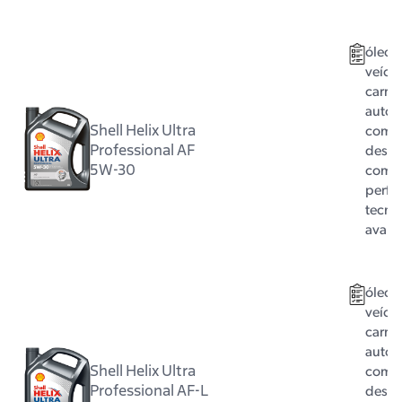
óleo 
veícul
carro 
autom
Shell Helix Ultra
com m
Professional AF
dese
5W-30
com 
perfo
tecno
avan
óleo 
veícul
carro 
autom
Shell Helix Ultra
com m
Professional AF-L
dese